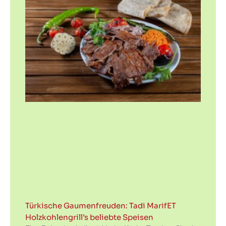
Türkische Gaumenfreuden: Tadi MarifET
Holzkohlengrill’s beliebte Speisen