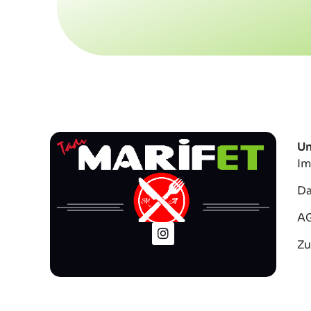
Un
I
Da
A
Zu