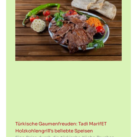
Türkische Gaumenfreuden: Tadi MarifET
Holzkohlengrill’s beliebte Speisen