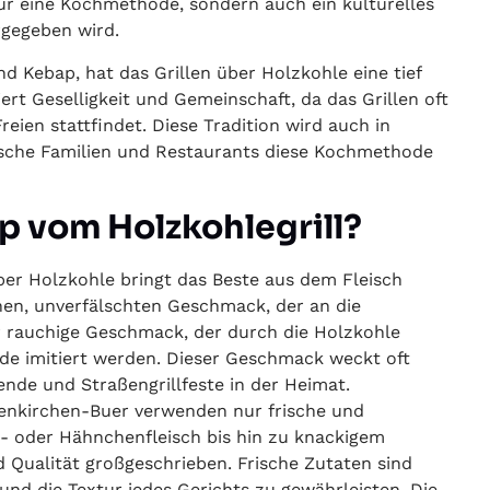
nur eine Kochmethode, sondern auch ein kulturelles
rgegeben wird.
d Kebap, hat das Grillen über Holzkohle eine tief
ert Geselligkeit und Gemeinschaft, da das Grillen oft
ien stattfindet. Diese Tradition wird auch in
kische Familien und Restaurants diese Kochmethode
 vom Holzkohlegrill?
über Holzkohle bringt das Beste aus dem Fleisch
hen, unverfälschten Geschmack, der an die
r rauchige Geschmack, der durch die Holzkohle
de imitiert werden. Dieser Geschmack weckt oft
de und Straßengrillfeste in der Heimat.
lsenkirchen-Buer verwenden nur frische und
- oder Hähnchenfleisch bis hin zu knackigem
 Qualität großgeschrieben. Frische Zutaten sind
nd die Textur jedes Gerichts zu gewährleisten. Die