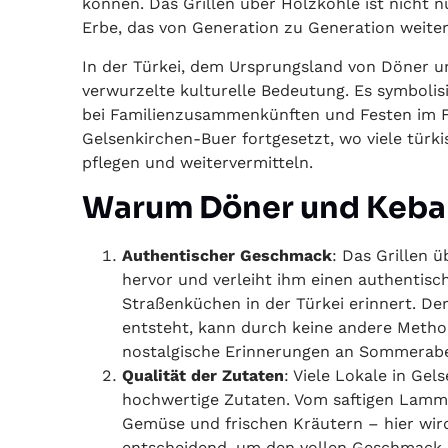
können. Das Grillen über Holzkohle ist nicht 
Erbe, das von Generation zu Generation weite
In der Türkei, dem Ursprungsland von Döner un
verwurzelte kulturelle Bedeutung. Es symbolisi
bei Familienzusammenkünften und Festen im Fre
Gelsenkirchen-Buer fortgesetzt, wo viele tür
pflegen und weitervermitteln.
Warum Döner und Kebap
Authentischer Geschmack
: Das Grillen 
hervor und verleiht ihm einen authentisc
Straßenküchen in der Türkei erinnert. De
entsteht, kann durch keine andere Metho
nostalgische Erinnerungen an Sommeraben
Qualität der Zutaten
: Viele Lokale in Ge
hochwertige Zutaten. Vom saftigen Lamm
Gemüse und frischen Kräutern – hier wird
entscheidend, um den vollen Geschmack u